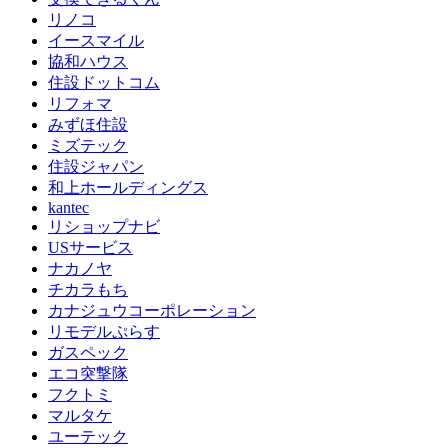
リノコ
イースマイル
協和ハウス
住設ドットコム
リフォマ
みずほ住設
ミズテック
住設ジャパン
和上ホールディングス
kantec
リショップナビ
USサービス
ナカノヤ
チカラもち
カナジュウコーポレーション
リモデルぷらす
ガスペック
エコ突撃隊
フクトミ
マルタケ
ユーテック