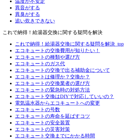
温度が不安定
異音がする
異臭がする
追い炊きできない
これで納得！給湯器交換に関する疑問を解決
これで納得！給湯器交換に関する疑問を解決_top
エコキュートの交換費用が知りたい！
エコキュートの種類や選び方
エコキュートのガス代
エコキュートの交換で出る補助金について
エコキュートは修理か？交換か？
エコキュートの交換業者の選び方
エコキュートの緊急時の対処方法
エコキュート交換はDIYで対応していいの？
電気温水器からエコキュートへの変更
エコキュートの号数
エコキュートの寿命を延ばすコツ
エコキュートの安全装置
エコキュートの災害対策
エコキュート交換までにかかる時間