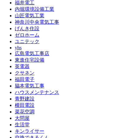
福井電工
内堀環境設備工業
山匠電気工業
神奈川中央電気工事
げんき住設
ゼロホーム
ユニテック
yhs
広島電気工事店
東進住宅設備
英電器
クサネン
福田電子
脇本電気工事
ハウスメンテナンス
青野建設
横田電設
菜花空調
大問屋
生活堂
キンライサー
交換できるくん