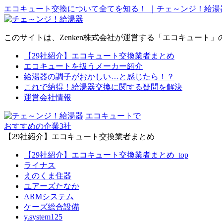
エコキュート交換について全てを知る！ ｜チェ～ンジ！給湯
このサイトは、Zenken株式会社が運営する「エコキュー
【29社紹介】エコキュート交換業者まとめ
エコキュートを扱うメーカー紹介
給湯器の調子がおかしい…と感じたら！？
これで納得！給湯器交換に関する疑問を解決
運営会社情報
エコキュートで
おすすめの
企業3社
【29社紹介】エコキュート交換業者まとめ
【29社紹介】エコキュート交換業者まとめ_top
ライナス
えのくま住器
ユアーズたなか
ARMシステム
ケーズ総合設備
y.system125