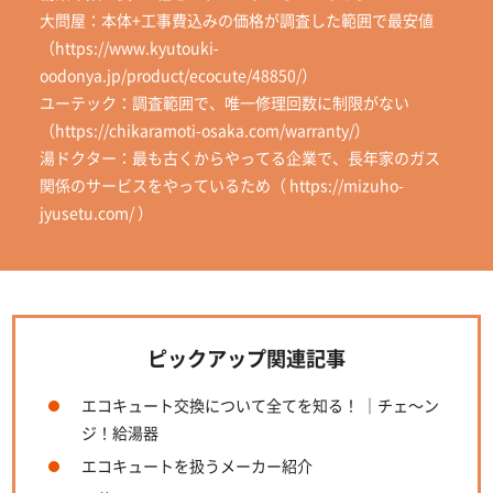
大問屋：本体+工事費込みの価格が調査した範囲で最安値
（https://www.kyutouki-
oodonya.jp/product/ecocute/48850/）
ユーテック：調査範囲で、唯一修理回数に制限がない
（https://chikaramoti-osaka.com/warranty/）
湯ドクター：最も古くからやってる企業で、長年家のガス
関係のサービスをやっているため（ https://mizuho-
jyusetu.com/ ）
ピックアップ関連記事
エコキュート交換について全てを知る！ ｜チェ～ン
ジ！給湯器
エコキュートを扱うメーカー紹介