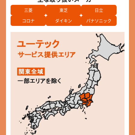
三菱
東芝
日立
コロナ
ダイキン
パナソニック