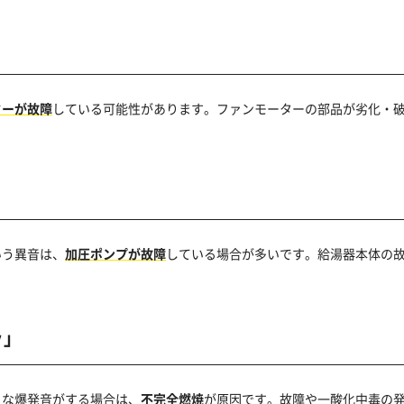
ターが故障
している可能性があります。ファンモーターの部品が劣化・
。
いう異音は、
加圧ポンプが故障
している場合が多いです。給湯器本体の
ッ」
さな爆発音がする場合は、
不完全燃焼
が原因です。故障や一酸化中毒の