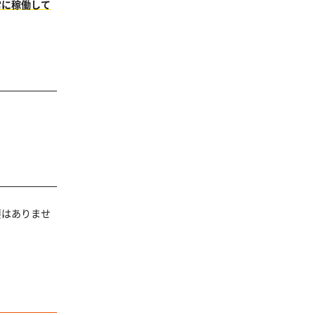
常に稼働して
。
要はありませ