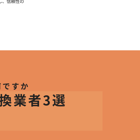
し、信頼性の
何ですか
換業者3選