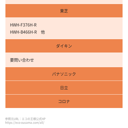
東芝
HWH-F376H-R
HWH-B466H-R 他
ダイキン
要問い合わせ
パナソニック
日立
コロナ
参照元URL：エコの王様公式HP
https://eco-ousama.com/all/