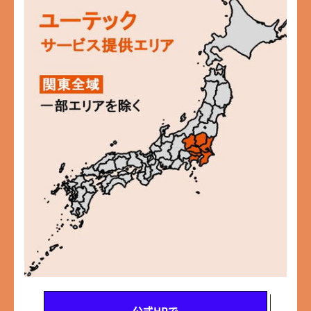
公式HPで