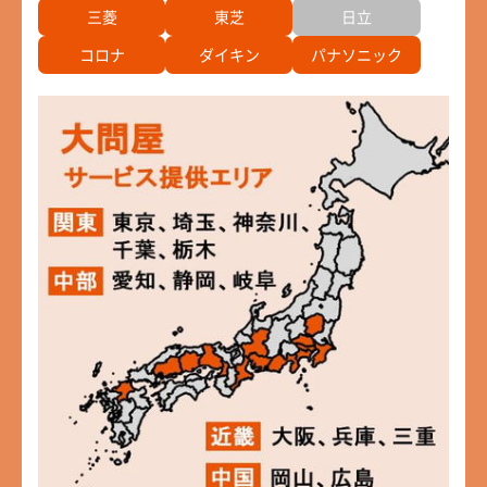
三菱
東芝
日立
コロナ
ダイキン
パナソニック